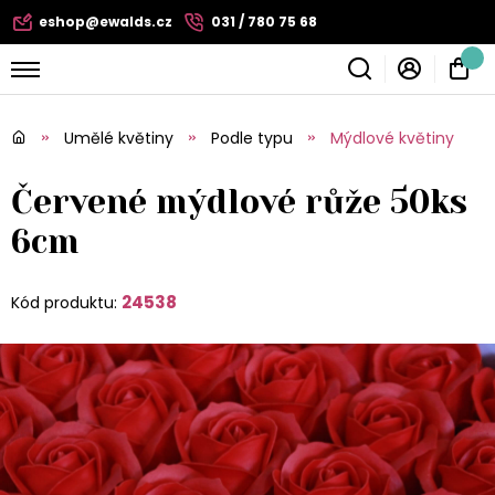
eshop@ewalds.cz
031 / 780 75 68
Umělé květiny
Podle typu
Mýdlové květiny
Červené mýdlové růže 50ks
6cm
24538
Kód produktu: