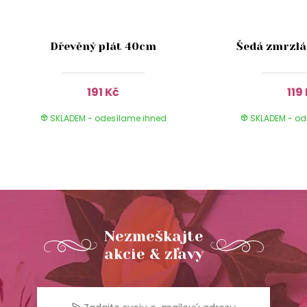
Dřevěný plát 40cm
Šedá zmrzlá
191 Kč
119
SKLADEM - odesílame ihned
SKLADEM - od
Nezmeškajte
akcie & zľavy