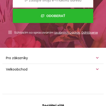
ODOBERAŤ
Súhlasím so spracovaním
osobných údajov
,
Odhlásenie
Pro zákazníky
Velkoobchod
Sociální sítě