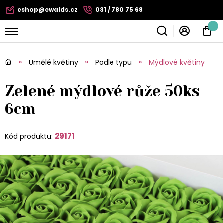
eshop@ewalds.cz
031 / 780 75 68
Umělé květiny
Podle typu
Mýdlové květiny
Zelené mýdlové růže 50ks
6cm
29171
Kód produktu: