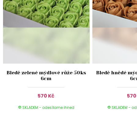
Bledě zelené mýdlové růže 50ks
Bledě hnědé mýd
6cm
6
570 Kč
570
SKLADEM - odesílame ihned
SKLADEM - od