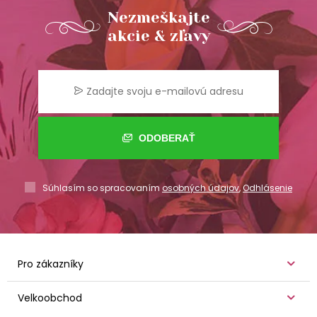
Nezmeškajte
akcie & zľavy
ODOBERAŤ
Súhlasím so spracovaním
osobných údajov
,
Odhlásenie
Pro zákazníky
Velkoobchod