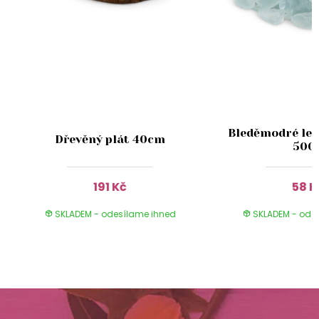
4
Bleděmodré le
Dřevěný plát 40cm
500
191 Kč
58 K
SKLADEM - odesílame ihned
SKLADEM - ode