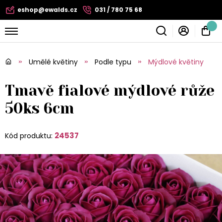
eshop@ewalds.cz
031 / 780 75 68
Umělé květiny
Podle typu
Mýdlové květiny
Tmavě fialové mýdlové růže
50ks 6cm
24537
Kód produktu: