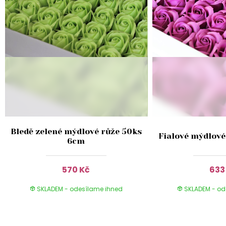
s
Bledě zelené mýdlové růže 50ks
Fialové mýdlové
6cm
570 Kč
633
SKLADEM - odesílame ihned
SKLADEM - od