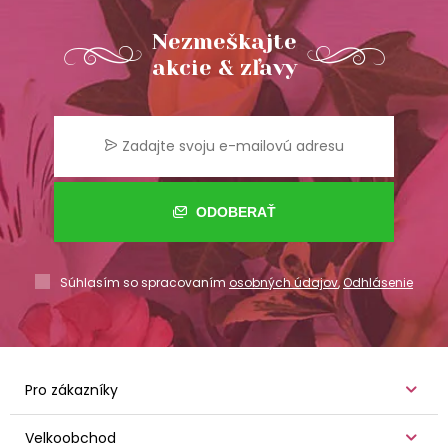
Nezmeškajte
akcie & zľavy
ODOBERAŤ
Súhlasím so spracovaním
osobných údajov
,
Odhlásenie
Pro zákazníky
Velkoobchod