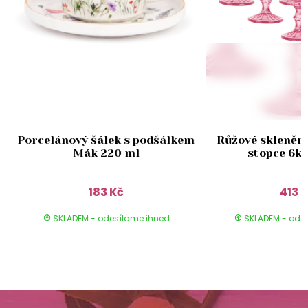
s
Porcelánový šálek s podšálkem
Růžové skleněné
Mák 220 ml
stopce 6k
183 Kč
413 
SKLADEM - odesílame ihned
SKLADEM - ode