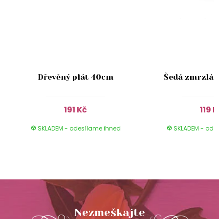
e
Dřevěný plát 40cm
Šedá zmrzlá 
191 Kč
119 
SKLADEM - odesílame ihned
SKLADEM - ode
Nezmeškajte