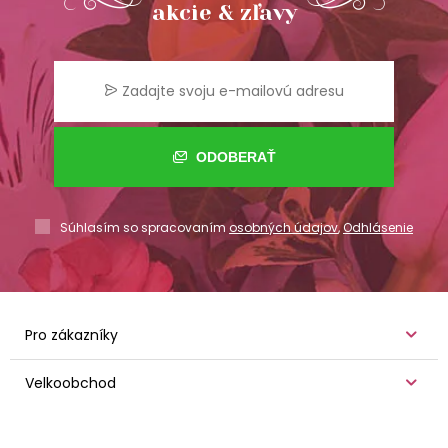
akcie & zľavy
ODOBERAŤ
Súhlasím so spracovaním
osobných údajov
,
Odhlásenie
Pro zákazníky
Velkoobchod