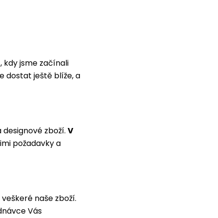
7
, kdy jsme začínali
dostat ještě blíže, a
 designové zboží.
V
šimi požadavky a
veškeré naše zboží.
ednávce Vás