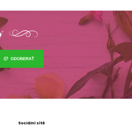
y
ODOBERAŤ
Sociální sítě