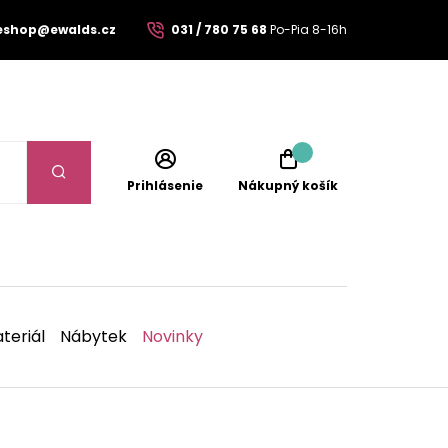
eshop@ewalds.cz
031 / 780 75 68
Po-Pia 8-16h
Prihlásenie
Nákupný košík
teriál
Nábytek
Novinky