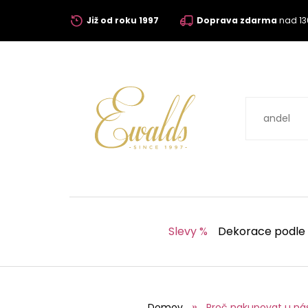
Již od roku 1997
Doprava zdarma
nad 13
Slevy %
Dekorace podle
Domov
Proč nakupovat u ná