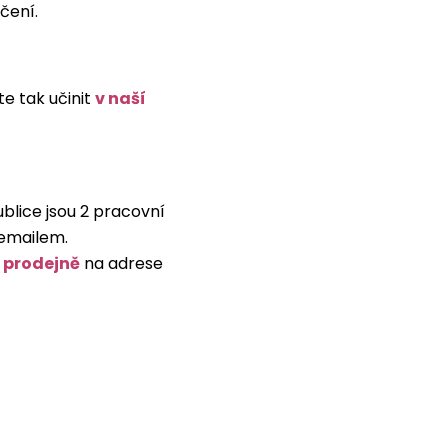
čení.
te tak učinit
v naší
blice jsou 2 pracovní
 emailem.
í prodejně
na adrese