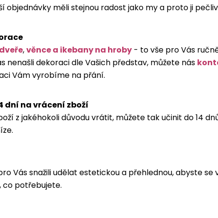
 objednávky měli stejnou radost jako my a proto ji pečli
orace
 dveře
,
věnce a ikebany na hroby
- to vše pro Vás ručn
 nás nenašli dekoraci dle Vašich představ, můžete nás
kont
ci Vám vyrobíme na přání.
4 dní na vrácení zboží
ží z jakéhokoli důvodu vrátit, můžete tak učinit do 14 d
íze.
pro Vás snažili udělat estetickou a přehlednou, abyste se 
, co potřebujete.