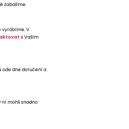
vě zabalíme.
ě vyrábíme. V
aktovat
s Vaším
nů ode dne doručení a
v ní mohli snadno