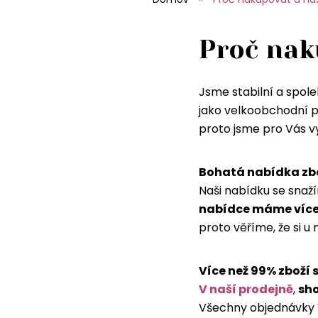
Proč nak
Jsme stabilní a spole
jako velkoobchodní pr
proto jsme pro Vás vy
Bohatá nabídka zb
Naši nabídku se snaž
nabídce máme více 
proto věříme, že si u
Více než 99% zboží
V naší prodejně
,
sho
Všechny objednávky V