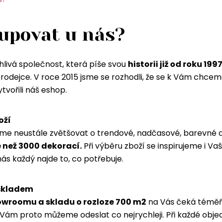
upovat u nás?
hlivá společnost, která píše svou
historii již od roku 199
odejce. V roce 2015 jsme se rozhodli, že se k Vám chceme 
tvořili náš eshop.
oží
íme neustále zvětšovat o trendové, nadčasové, barevné a
než 3000 dekorací.
Při výběru zboží se inspirujeme i Va
 nás každý najde to, co potřebuje.
 skladem
wroomu a skladu o rozloze 700 m2
na Vás čeká téměř 
ám proto můžeme odeslat co nejrychleji. Při každé obj