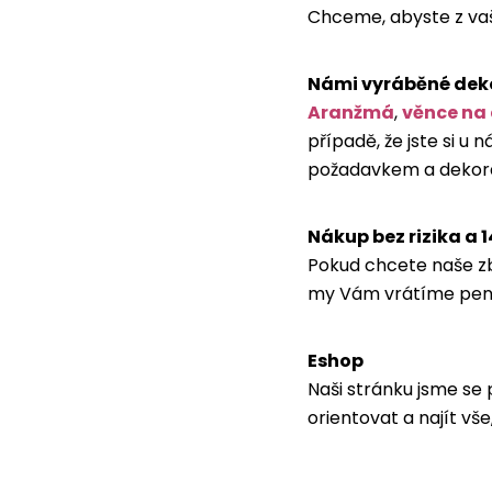
Chceme, abyste z vaší
Námi vyráběné dek
Aranžmá
,
věnce na
případě, že jste si u
požadavkem a dekora
Nákup bez rizika a 1
Pokud chcete naše zbo
my Vám vrátíme pen
Eshop
Naši stránku jsme se 
orientovat a najít vše