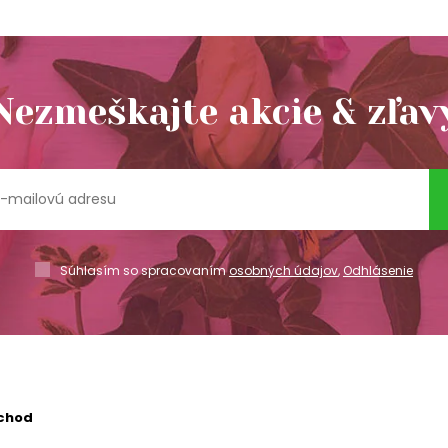
Nezmeškajte akcie & zľav
Súhlasím so spracovaním
osobných údajov
,
Odhlásenie
chod