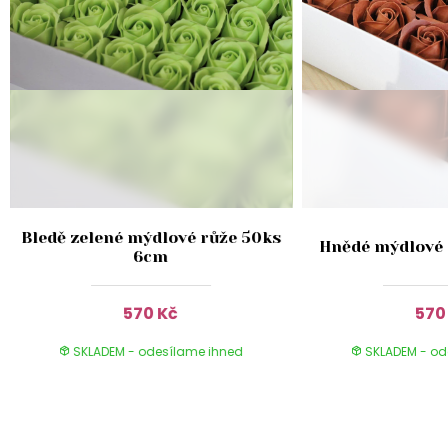
s
Bledě zelené mýdlové růže 50ks
Hnědé mýdlové 
6cm
570 Kč
570
SKLADEM - odesílame ihned
SKLADEM - od