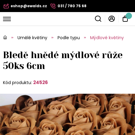
eshop@ewalds.cz
031 / 780 75 68
Umělé květiny
Podle typu
Mýdlové květiny
Bledě hnědé mýdlové růže
50ks 6cm
24526
Kód produktu: