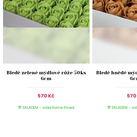
Bledě zelené mýdlové růže 50ks
Bledě hnědé mýd
6cm
6
570 Kč
570
SKLADEM - odesílame ihned
SKLADEM - od