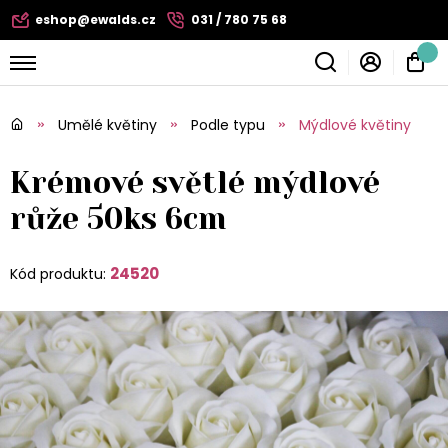
eshop@ewalds.cz
031 / 780 75 68
Umělé květiny
Podle typu
Mýdlové květiny
Krémové světlé mýdlové
růže 50ks 6cm
24520
Kód produktu: