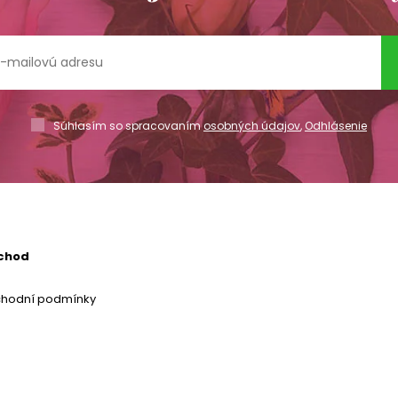
Súhlasím so spracovaním
osobných údajov
,
Odhlásenie
chod
chodní podmínky