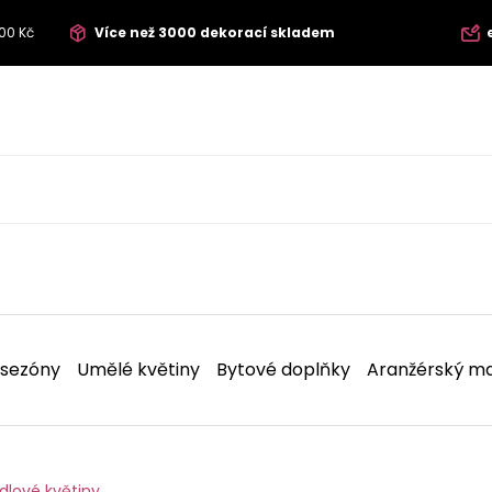
00 Kč
Více než 3000 dekorací skladem
 sezóny
Umělé květiny
Bytové doplňky
Aranžérský ma
dlové květiny