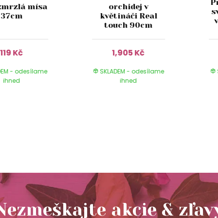
P
zmrzlá mísa
orchidej v
s
37cm
květináči Real
touch 90cm
119 Kč
1,905 Kč
EM - odesílame
SKLADEM - odesílame
ihned
ihned
Nezmeškajte akcie & zľav