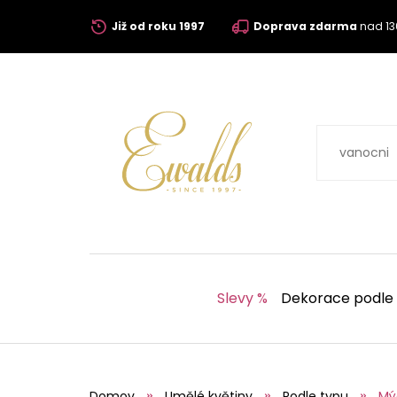
Již od roku 1997
Doprava zdarma
nad 13
Slevy %
Dekorace podle
Domov
Umělé květiny
Podle typu
Mý