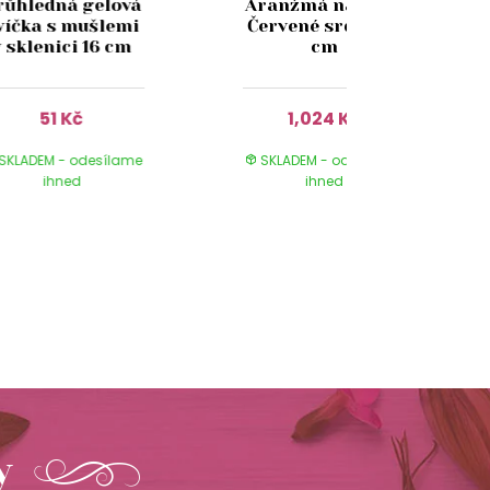
růhledná gelová
Aranžmá na hrob
víčka s mušlemi
Červené srdce 50
v sklenici 16 cm
cm
51 Kč
1,024 Kč
SKLADEM - odesílame
SKLADEM - odesílame
ihned
ihned
y