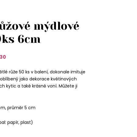
růžové mýdlové
0ks 6cm
30
tlé růže 50 ks v balení, dokonale imituje
mi oblíbený jako dekorace květinových
h kytic a také krásně voní. Můžete ji
cm, průměr 5 cm
al: papír, plast)