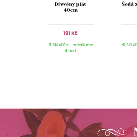
stikální
Dřevěný plát
Šedá 
 skle s
40cm
 13cm
Kč
191 Kč
 odesílame
SKLADEM - odesílame
SKLAD
ed
ihned