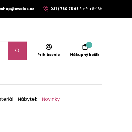
eshop@ewalds.cz
031 / 780 75 68
Po-Pia 8-16h
Prihlásenie
Nákupný košík
teriál
Nábytek
Novinky