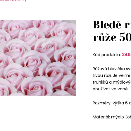
Bledě 
růže 5
245
Kód produktu:
Růžová hlavička svě
živou růži. Je vel
truhlíků a mýdlovýc
používat ve vaně
Rozměry: výška 6 
Materiál: mýdlo (ob