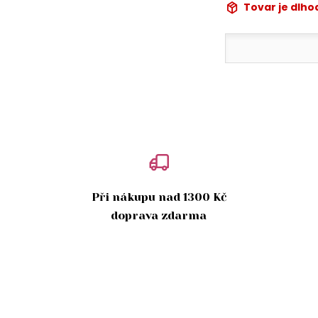
Tovar je dlh
Při nákupu nad 1300 Kč
doprava zdarma