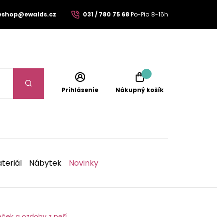
eshop@ewalds.cz
031 / 780 75 68
Po-Pia 8-16h
Prihlásenie
Nákupný košík
teriál
Nábytek
Novinky
ček a ozdoby z peří