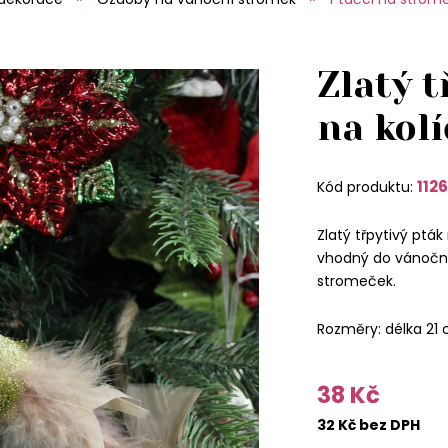
Zlatý t
na kol
112
Kód produktu:
Zlatý třpytivý ptá
vhodný do vánočn
stromeček.
Rozměry: délka 21
38 Kč
32 Kč bez DPH