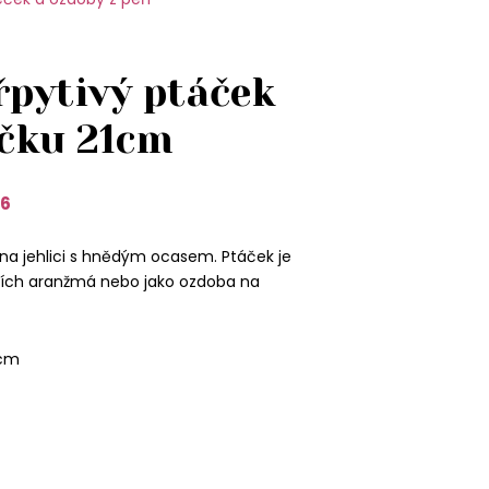
řpytivý ptáček
íčku 21cm
66
k na jehlici s hnědým ocasem. Ptáček je
ích aranžmá nebo jako ozdoba na
 cm