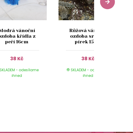
Modrá vánoční
Růžová vánoční
ozdoba křídla z
ozdoba srdce z
peří 16cm
pírek 15cm
38 Kč
38 Kč
SKLADEM - odesílame
SKLADEM - odesílame
ihned
ihned