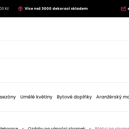
00 Kč
Více než 3000 dekorací skladem
 sezóny
Umělé květiny
Bytové doplňky
Aranžérský ma
dekorace
Ozdoby na vánoční stromek
Ptáčci na strome