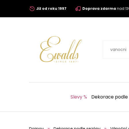
Již od roku 1997
Doprava zdarma
nad 13
Slevy %
Dekorace podle
Domov
Dekorace podle sezóny
Vánoční 