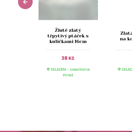
esklá
Žlutě zlatý
Zlat
ie na
třpytivý ptáček s
na k
 12cm
kuličkami 16cm
Kč
38 Kč
 odesílame
SKLADEM - odesílame
SKLAD
ed
ihned