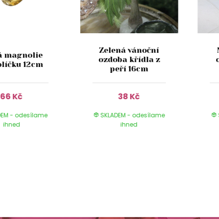
Zelená vánoční
á magnolie
ozdoba křídla z
olíčku 12cm
peří 16cm
66 Kč
38 Kč
EM - odesílame
SKLADEM - odesílame
ihned
ihned