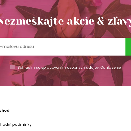
Nezmeškajte akcie & zľav
Súhlasím so spracovaním
osobných údajov
,
Odhlásenie
chod
chodní podmínky