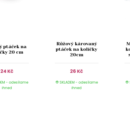
Růžový károvaný
M
ý ptáček na
ptáček na kolíčky
k
íčky 20 cm
20cm
24 Kč
26 Kč
EM - odesílame
SKLADEM - odesílame
ihned
ihned