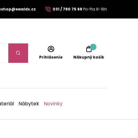
eshop@ewalds.cz
031 / 780 75 68
Po-Pia 8-16h
Prihlásenie
Nákupný košík
teriál
Nábytek
Novinky