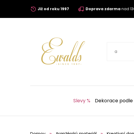
Již od roku 1997
Doprava zdarma
nad 13
Slevy %
Dekorace podle
Domov
Aranžérský materiál
Kreativní dop