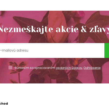
Nezmeškajte akcie & zľav
Súhlasím so spracovaním
osobných údajov
,
Odhlásenie
chod