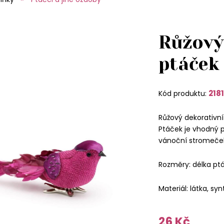
Růžový
ptáček
218
Kód produktu:
Růžový dekorativní
Ptáček je vhodný p
vánoční stromeče
Rozměry: délka pt
Materiál: látka, syn
26 Kč