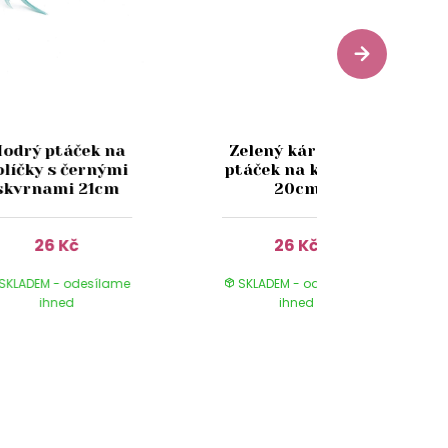
odrý ptáček na
Zelený károvaný
olíčky s černými
ptáček na kolíčky
skvrnami 21cm
20cm
26 Kč
26 Kč
SKLADEM - odesílame
SKLADEM - odesílame
ihned
ihned