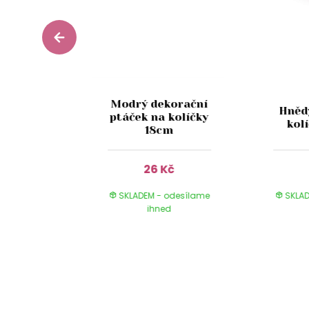
Modrý dekorační
korační
Hněd
ptáček na kolíčky
60ks
kol
18cm
Kč
26 Kč
 odesílame
SKLADEM - odesílame
SKLAD
ed
ihned