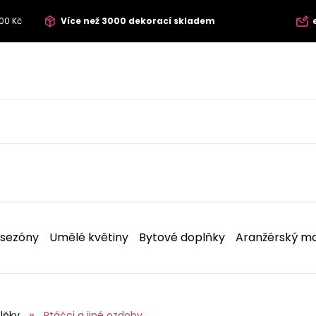
00 Kč
Více než 3000 dekorací skladem
 sezóny
Umělé květiny
Bytové doplňky
Aranžérský ma
lňky
Ptáčci a jiné ozdoby