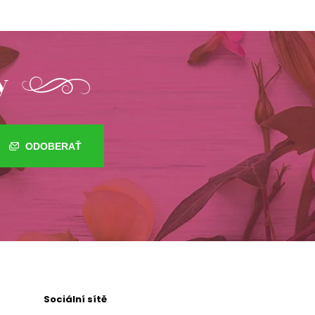
y
ODOBERAŤ
Sociální sítě