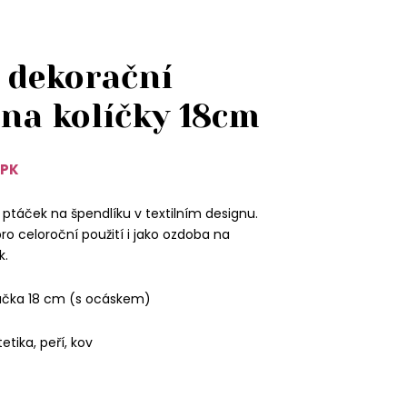
 dekorační
 na kolíčky 18cm
1PK
 ptáček na špendlíku v textilním designu.
ro celoroční použití i jako ozdoba na
k.
áčka 18 cm (s ocáskem)
tetika, peří, kov