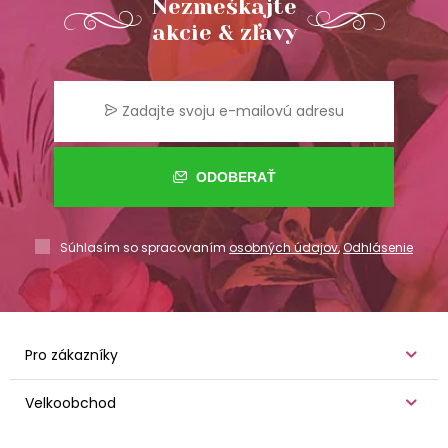
Nezmeškajte
akcie & zľavy
ODOBERAŤ
Súhlasím so spracovaním
osobných údajov
,
Odhlásenie
Pro zákazníky
Velkoobchod