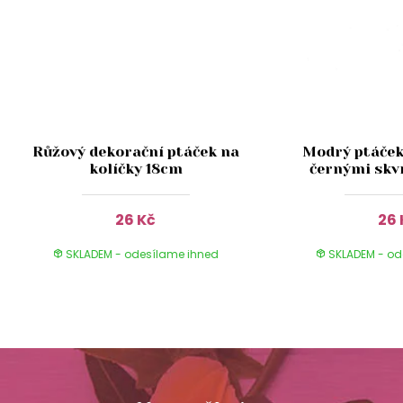
Růžový dekorační ptáček na
Modrý ptáček 
kolíčky 18cm
černými skv
26 Kč
26 
SKLADEM - odesílame ihned
SKLADEM - od