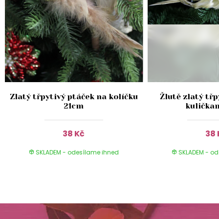
a
Zlatý třpytivý ptáček na kolíčku
Žlutě zlatý třp
21cm
kulička
38 Kč
38 
SKLADEM - odesílame ihned
SKLADEM - od