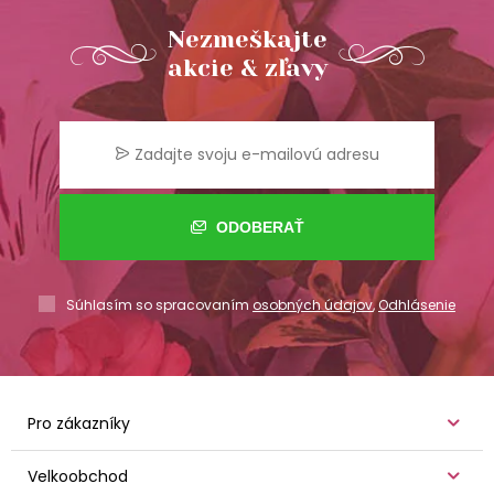
Nezmeškajte
akcie & zľavy
ODOBERAŤ
Súhlasím so spracovaním
osobných údajov
,
Odhlásenie
Pro zákazníky
Velkoobchod