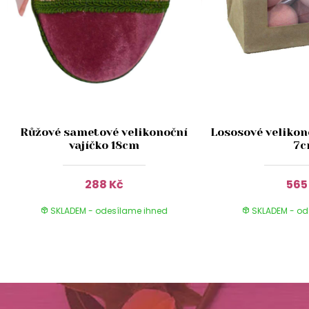
Růžové sametové velikonoční
Lososové velikono
vajíčko 18cm
7
288 Kč
565
SKLADEM - odesílame ihned
SKLADEM - od