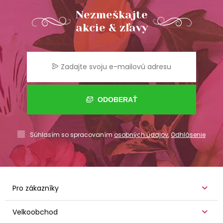
Nezmeškajte
akcie & zľavy
ODOBERAŤ
Súhlasím so spracovaním
osobných údajov
,
Odhlásenie
Pro zákazníky
Velkoobchod