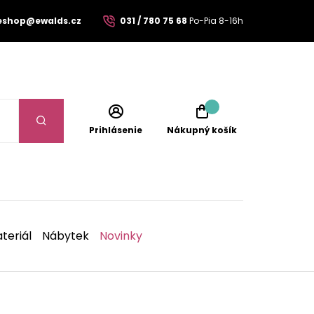
eshop@ewalds.cz
031 / 780 75 68
Po-Pia 8-16h
Prihlásenie
Nákupný košík
teriál
Nábytek
Novinky