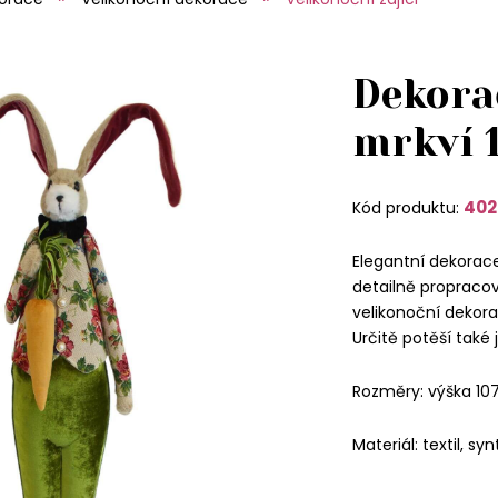
Dekorač
mrkví 
402
Kód produktu:
Elegantní dekorace
detailně propracova
velikonoční dekorac
Určitě potěší také 
Rozměry: výška 10
Materiál: textil, syn