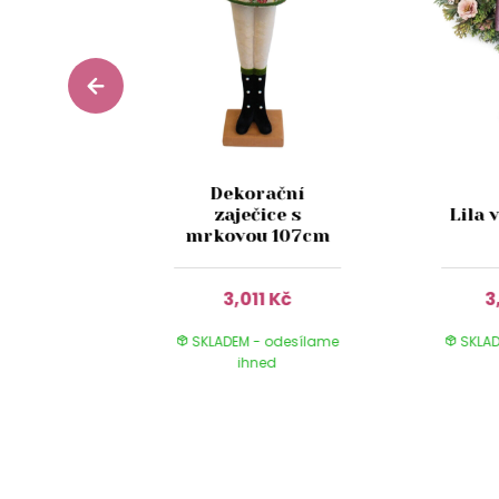
rný
Dekorační
vý zajíc
zaječice s
Lila 
cm
mrkovou 107cm
Kč
3,011 Kč
3
 odesílame
SKLADEM - odesílame
SKLAD
ed
ihned