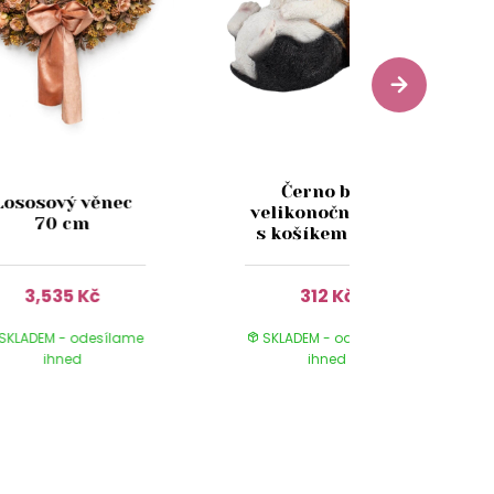
Černo bílý
Lososový věnec
velikonoční zajíc
70 cm
s košíkem 19cm
3,535 Kč
312 Kč
SKLADEM - odesílame
SKLADEM - odesílame
ihned
ihned