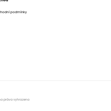
chod
chodní podmínky
hna práva vyhrazena