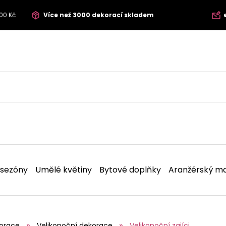
00 Kč
Více než 3000 dekorací skladem
 sezóny
Umělé květiny
Bytové doplňky
Aranžérský ma
korace
Velikonoční dekorace
Velikonoční zajíci