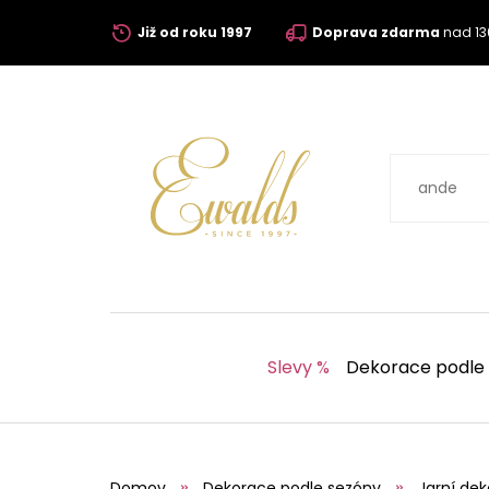
Již od roku 1997
Doprava zdarma
nad 13
Slevy %
Dekorace podle
Domov
Dekorace podle sezóny
Jarní de