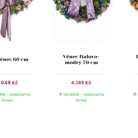
Věnec fialovo-
věnec 60 cm
modrý 70 cm
,048 Kč
4,145 Kč
EM - odesílame
SKLADEM - odesílame
ihned
ihned