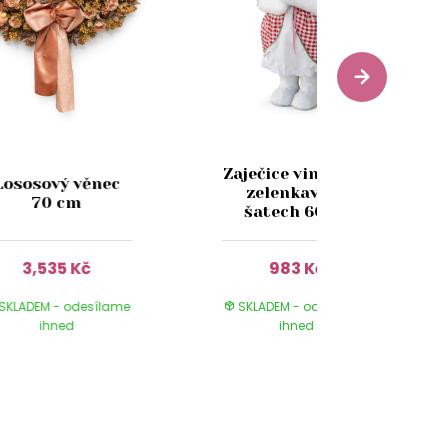
Zaječice vintage v
Lososový věnec
zelenkavých
70 cm
šatech 60cm
3,535 Kč
983 Kč
SKLADEM - odesílame
SKLADEM - odesílame
ihned
ihned