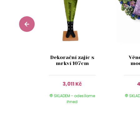
celánový
Dekorační zajíc s
Věne
 9cm
mrkví 107cm
mod
Kč
3,011 Kč
4
 odesílame
SKLADEM - odesílame
SKLAD
ed
ihned