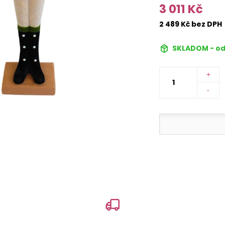
3 011 Kč
2 489 Kč bez DPH
SKLADOM - od
+
-