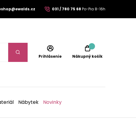
eshop@ewalds.cz
031 / 780 75 68
Po-Pia 8-16h
Prihlásenie
Nákupný košík
teriál
Nábytek
Novinky