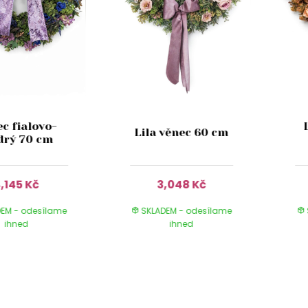
c fialovo-
Lila věnec 60 cm
rý 70 cm
,145 Kč
3,048 Kč
EM - odesílame
SKLADEM - odesílame
ihned
ihned