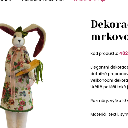
Dekorač
mrkovo
402
Kód produktu:
Elegantní dekorace
detailně propracov
velikonoční dekorac
Určitě potěší také 
Rozměry: výška 10
Materiál: textil, syn