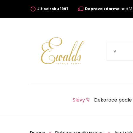
Již od roku 1997
Doprava zdarma
nad 13
Slevy %
Dekorace podle
Domov
Dekorace podle sezóny
Jarní de