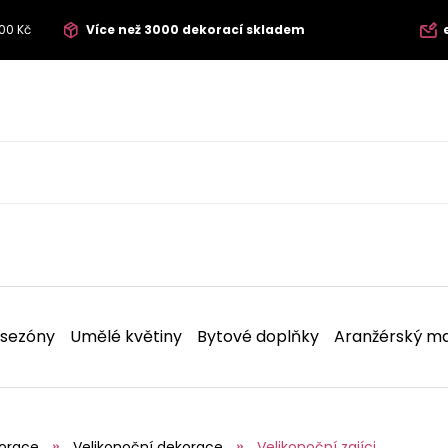
00 Kč
Více než 3000 dekorací skladem
 sezóny
Umělé květiny
Bytové doplňky
Aranžérský ma
korace
Velikonoční dekorace
Velikonoční zajíci