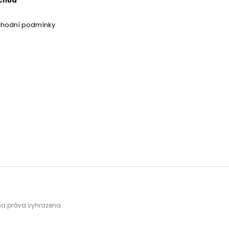
chod
chodní podmínky
hna práva vyhrazena