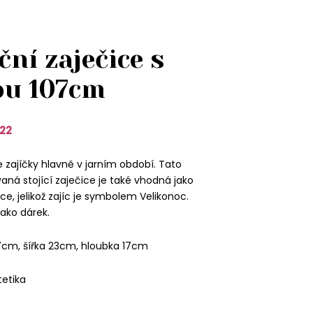
ní zaječice s
u 107cm
22
 zajíčky hlavně v jarním období. Tato
aná stojící zaječice je také vhodná jako
e, jelikož zajíc je symbolem Velikonoc.
jako dárek.
7cm, šířka 23cm, hloubka 17cm
tetika