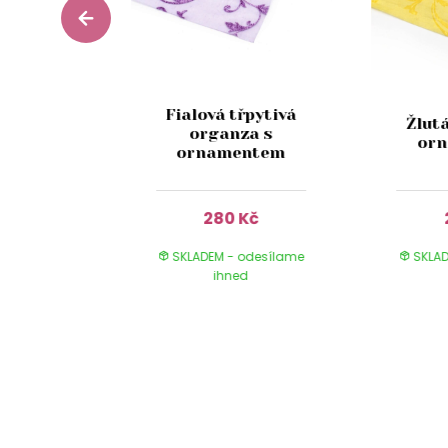
Fialová třpytivá
ténová
Žlut
organza s
m x 10m
or
ornamentem
Kč
280 Kč
 odesílame
SKLADEM - odesílame
SKLAD
ed
ihned