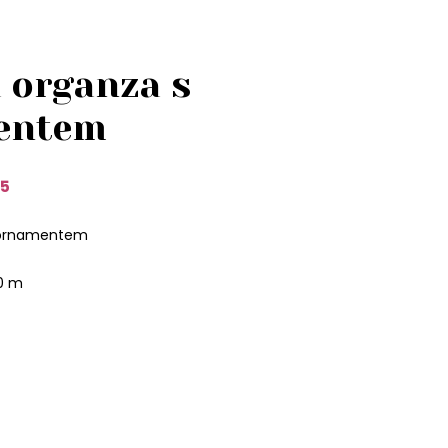
á organza s
entem
25
s ornamentem
0 m