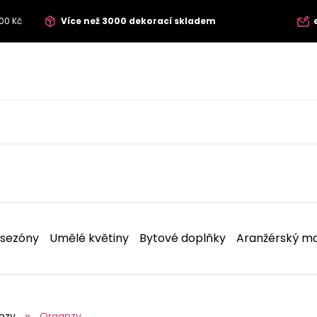
00 Kč
Více než 3000 dekorací skladem
 sezóny
Umělé květiny
Bytové doplňky
Aranžérský ma
nzy
Organzy