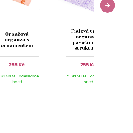
Fialová tmavá
Oranžová
organza s
organza s
pavučinovou
ornamentem
strukturou
255 Kč
255 Kč
SKLADEM - odesílame
SKLADEM - odesílame
ihned
ihned