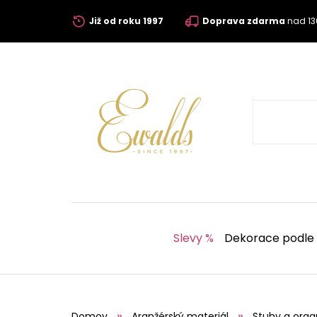
Již od roku 1997
Doprava zdarma
nad 13
Slevy %
Dekorace podle
Domov
Aranžérský materiál
Stuhy a orga