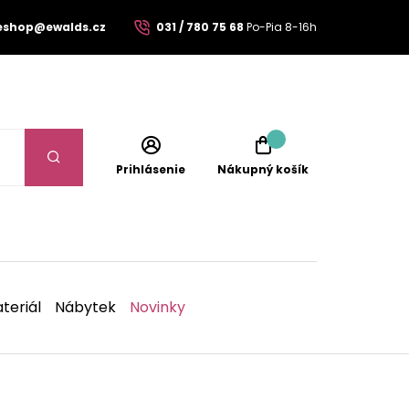
eshop@ewalds.cz
031 / 780 75 68
Po-Pia 8-16h
Prihlásenie
Nákupný košík
teriál
Nábytek
Novinky