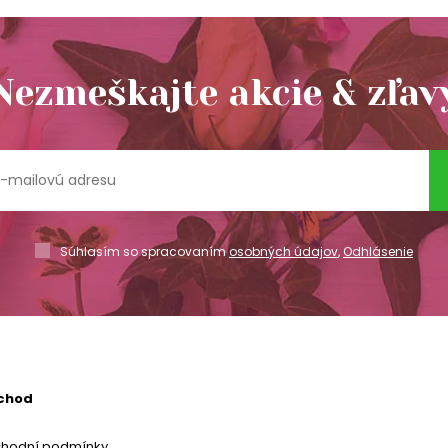
Nezmeškajte akcie & zľav
Súhlasím so spracovaním
osobných údajov
,
Odhlásenie
chod
chodní podmínky