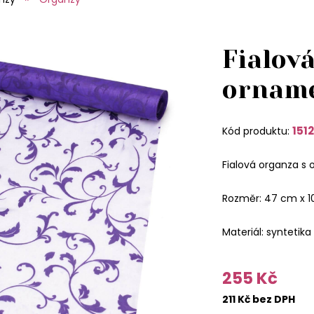
Fialov
ornam
151
Kód produktu:
Fialová organza 
Rozměr: 47 cm x 1
Materiál: syntetika
255 Kč
211 Kč bez DPH