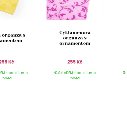
Cyklámenová
á organza s
organza s
namentem
ornamentem
255 Kč
255 Kč
EM - odesílame
SKLADEM - odesílame
ihned
ihned