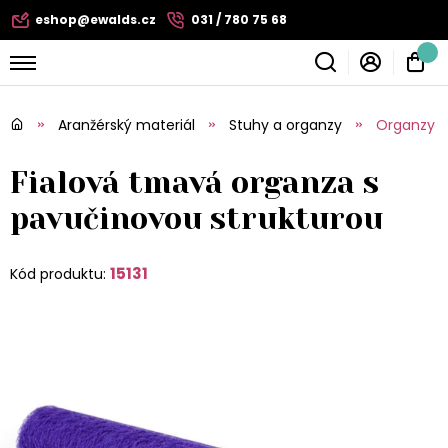
eshop@ewalds.cz
031 / 780 75 68
Aranžérský materiál
Stuhy a organzy
Organzy
Fialová tmavá organza s
pavučinovou strukturou
15131
Kód produktu: