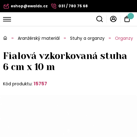
eshop@ewalds.cz
031 / 780 75 68
Aranžérský materiál
Stuhy a organzy
Organzy
Fialová vzkorkovaná stuha
6 cm x 10 m
15757
Kód produktu: