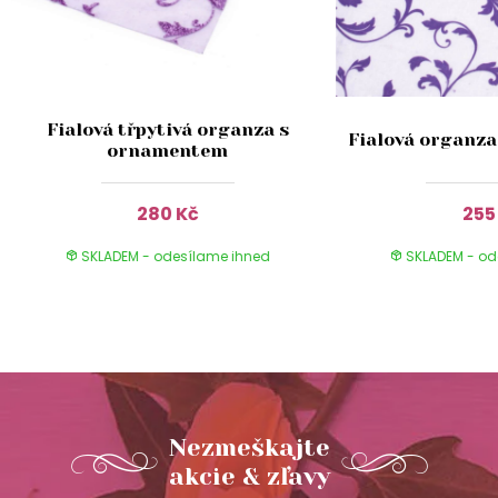
Fialová třpytivá organza s
Fialová organz
ornamentem
280 Kč
255
SKLADEM - odesílame ihned
SKLADEM - od
Nezmeškajte
akcie & zľavy