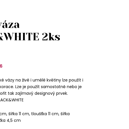
váza
&WHITE 2ks
6
 vázy na živé i umělé květiny lze použít i
ekorace. Lze je použít samostatně nebo je
řit tak zajímavý designový prvek.
BLACK&WHITE
m, šířka 11 cm, tloušťka 11 cm, šířka
ťka 4,5 cm