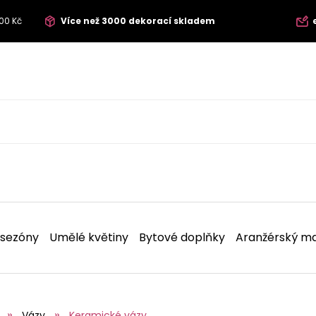
00 Kč
Více než 3000 dekorací skladem
 sezóny
Umělé květiny
Bytové doplňky
Aranžérský ma
Vázy
Keramické vázy