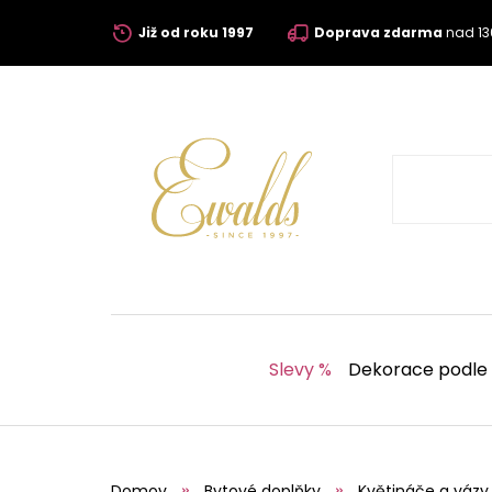
Již od roku 1997
Doprava zdarma
nad 13
Slevy %
Dekorace podle
Domov
Bytové doplňky
Květináče a vázy