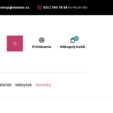
eshop@ewalds.cz
031 / 780 75 68
Po-Pia 8-16h
Prihlásenie
Nákupný košík
teriál
Nábytek
Novinky