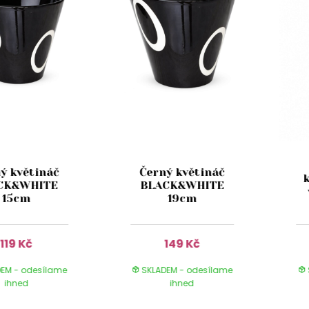
ý květináč
Černý květináč
CK&WHITE
BLACK&WHITE
15cm
19cm
119 Kč
149 Kč
EM - odesílame
SKLADEM - odesílame
ihned
ihned