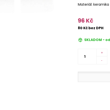
Materiál: keramika
96 Kč
80 Kč bez DPH
SKLADOM - od
+
-