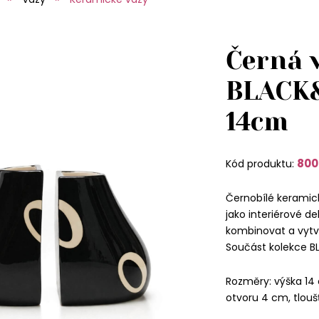
Černá 
BLACK
14cm
800
Kód produktu:
Černobílé keramické
jako interiérové d
kombinovat a vytvo
Součást kolekce 
Rozměry: výška 14 c
otvoru 4 cm, tlouš