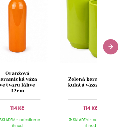
Oranžová
keramická váza
Zelená keramická
ve tvaru láhve
kulatá váza 20 cm
32cm
114 Kč
114 Kč
SKLADEM - odesílame
SKLADEM - odesílame
ihned
ihned