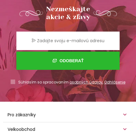
Nezmeškajte
akcie & zľavy
ODOBERAŤ
Súhlasím so spracovaním
osobných údajov
,
Odhlásenie
Pro zákazníky
Velkoobchod