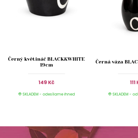
Černý květináč BLACK&WHITE
Černá váza BLA
19cm
149 Kč
111
SKLADEM - odesílame ihned
SKLADEM - od