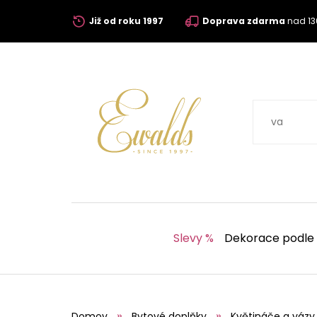
Již od roku 1997
Doprava zdarma
nad 13
Slevy %
Dekorace podle
Domov
Bytové doplňky
Květináče a vázy