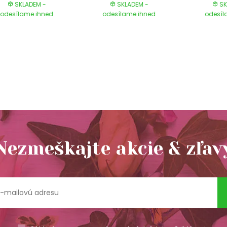
SKLADEM -
SKLADEM -
SK
odesílame ihned
odesílame ihned
odesíl
Nezmeškajte akcie & zľav