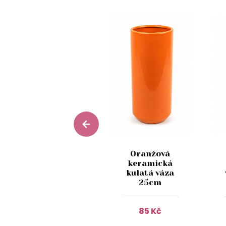
Oranžová
Žíhaná
keramická
keramická
kulatá váza
váza 21cm
25cm
119 Kč
85 Kč