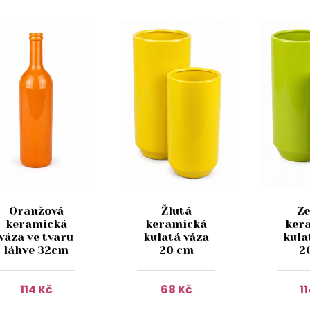
Oranžová
Žlutá
Ze
keramická
keramická
ker
váza ve tvaru
kulatá váza
kula
láhve 32cm
20 cm
2
114 Kč
68 Kč
1