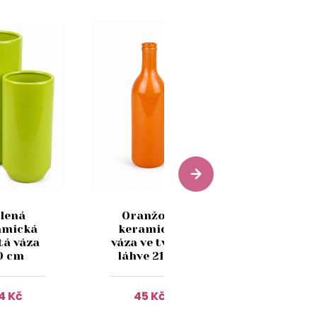
lená
Oranžová
Oranžov
amická
keramická
keramic
tá váza
váza ve tvaru
kulatá vá
0 cm
láhve 21cm
20cm
14 Kč
45 Kč
68 Kč