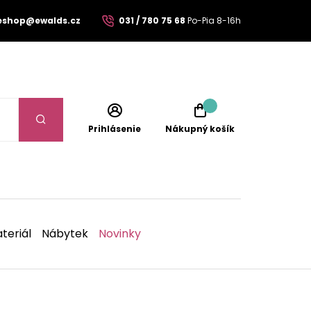
eshop@ewalds.cz
031 / 780 75 68
Po-Pia 8-16h
Prihlásenie
Nákupný košík
teriál
Nábytek
Novinky