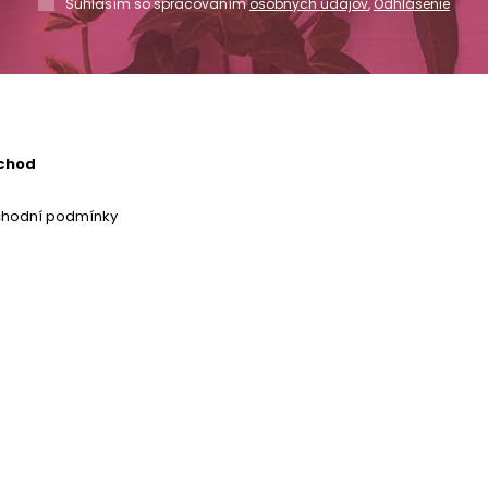
Súhlasím so spracovaním
osobných údajov
,
Odhlásenie
chod
chodní podmínky