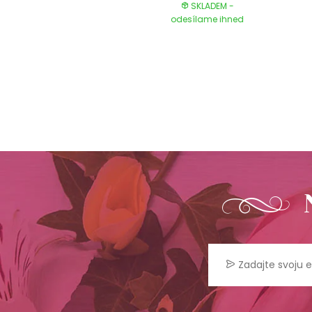
SKLADEM -
SKLADEM -
odesílame ihned
odesílame ihned