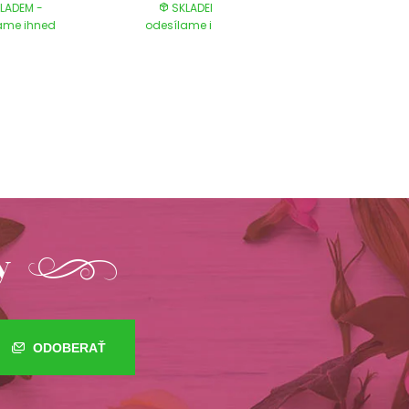
LADEM -
SKLADEM -
SKLADEM 
ame ihned
odesílame ihned
odesílame ih
y
ODOBERAŤ