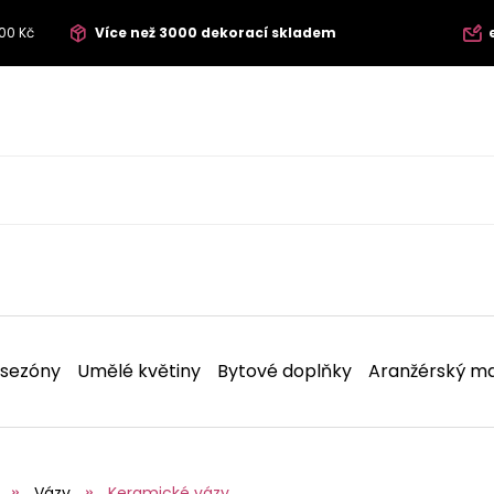
00 Kč
Více než 3000 dekorací skladem
 sezóny
Umělé květiny
Bytové doplňky
Aranžérský ma
Vázy
Keramické vázy