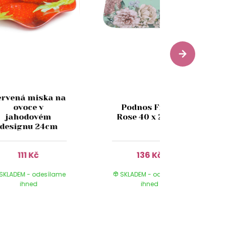
ervená miska na
ovoce v
Podnos Fresh
jahodovém
Rose 40 x 29 cm
designu 24cm
111 Kč
136 Kč
SKLADEM - odesílame
SKLADEM - odesílame
ihned
ihned