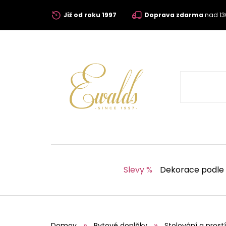
Již od roku 1997
Doprava zdarma
nad 13
Slevy %
Dekorace podle
Domov
Bytové doplňky
Stolování a prostí