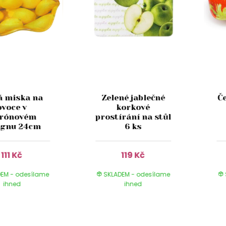
á miska na
Zelené jablečné
Č
ovoce v
korkové
trónovém
prostírání na stůl
ignu 24cm
6 ks
111 Kč
119 Kč
EM - odesílame
SKLADEM - odesílame
ihned
ihned