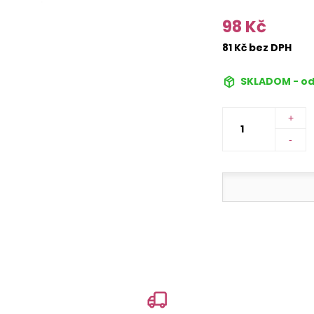
98 Kč
81 Kč bez DPH
SKLADOM - od
+
-