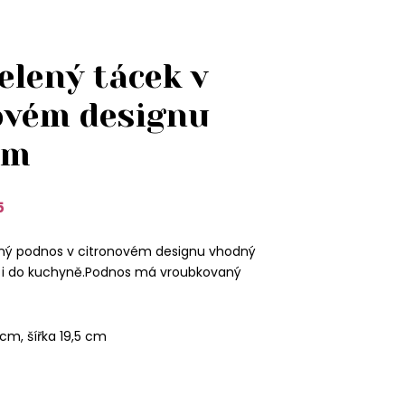
elený tácek v
ovém designu
cm
5
ěný podnos v citronovém designu vhodný
le i do kuchyně.Podnos má vroubkovaný
cm, šířka 19,5 cm