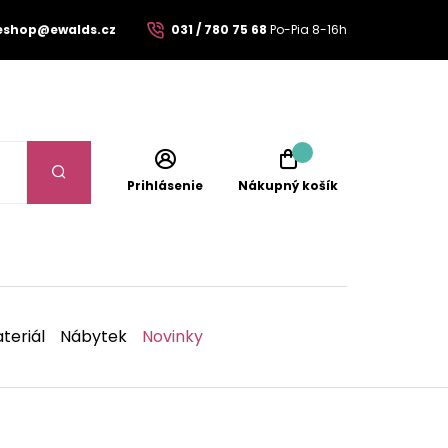
eshop@ewalds.cz
031 / 780 75 68
Po-Pia 8-16h
Prihlásenie
Nákupný košík
teriál
Nábytek
Novinky