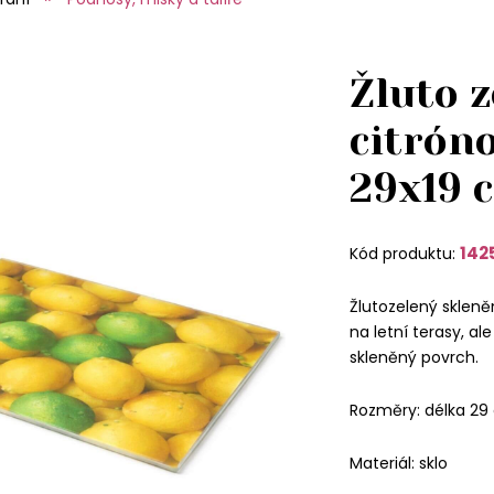
Žluto z
citrón
29x19 
142
Kód produktu:
Žlutozelený sklen
na letní terasy, a
skleněný povrch.
Rozměry: délka 29 
Materiál: sklo