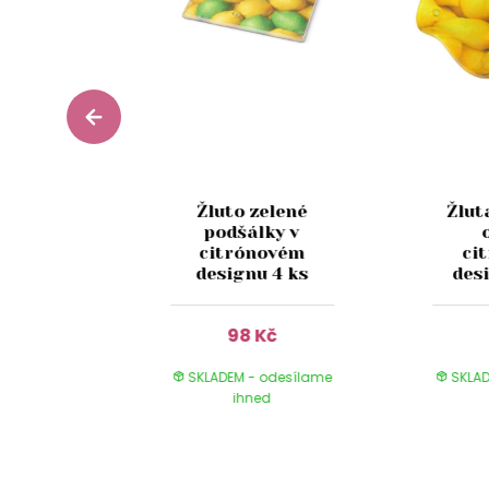
edná
Žluto zelené
Žlut
ěná
podšálky v
í mísa
citrónovém
ci
cm
designu 4 ks
des
Kč
98 Kč
 odesílame
SKLADEM - odesílame
SKLAD
ed
ihned