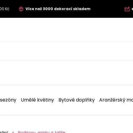
00 Kč
Více než 3000 dekorací skladem
 sezóny
Umělé květiny
Bytové doplňky
Aranžérský ma
rání
Podnosy, misky a talíře