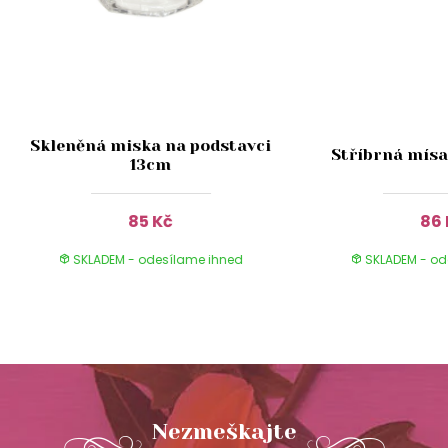
Skleněná miska na podstavci
Stříbrná mísa
13cm
85 Kč
86 
SKLADEM - odesílame ihned
SKLADEM - od
Nezmeškajte