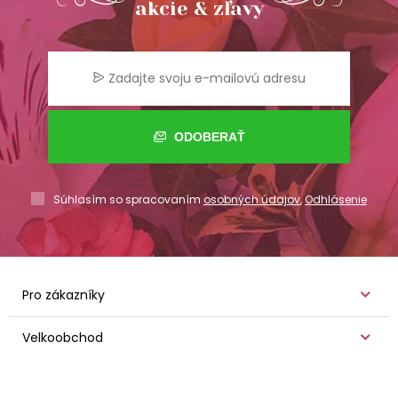
akcie & zľavy
ODOBERAŤ
Súhlasím so spracovaním
osobných údajov
,
Odhlásenie
Pro zákazníky
Velkoobchod