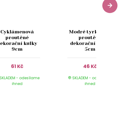
Cyklámenová
Modré tyrkysové
proutěné
proutěné
ekorační kulky
dekorační kulky
9cm
5cm
61 Kč
46 Kč
SKLADEM - odesílame
SKLADEM - odesílame
ihned
ihned