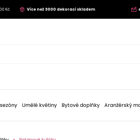
00 Kč
Více než 3000 dekorací skladem
 sezóny
Umělé květiny
Bytové doplňky
Aranžérský ma
lňky
Ratanové kuličky