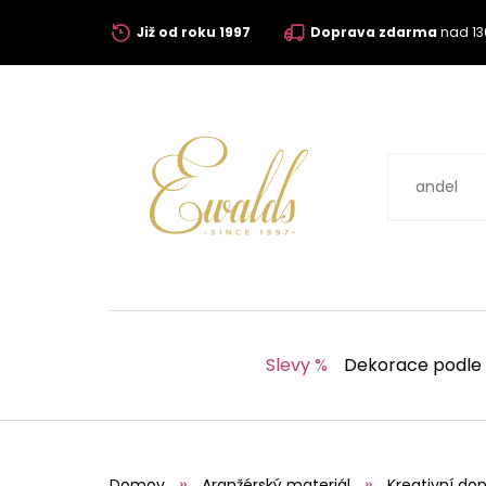
Již od roku 1997
Doprava zdarma
nad 13
Slevy %
Dekorace podle
Domov
Aranžérský materiál
Kreativní dop