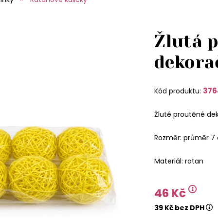
Žlutá 
dekora
376
Kód produktu:
Žluté proutěné dek
Rozměr: průměr 7 c
Materiál: ratan
46 Kč
39 Kč bez DPH