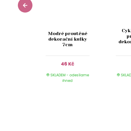
Cyk
routěné
Modré proutěné
p
í kulky
dekorační kulky
deko
m
7cm
Kč
46 Kč
 odesílame
SKLADEM - odesílame
SKLAD
ed
ihned