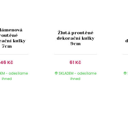
lámenová
Žlutá proutěné
routěné
dekorační kulky
rační kulky
d
9cm
7cm
46 Kč
61 Kč
EM - odesílame
SKLADEM - odesílame
ihned
ihned