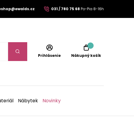
eshop@ewalds.cz
031 / 780 75 68
Po-Pia 8-16h
Prihlásenie
Nákupný košík
teriál
Nábytek
Novinky