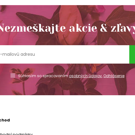
Nezmeškajte akcie & zľav
Súhlasím so spracovaním
osobných údajov
,
Odhlásenie
chod
chodní podmínky