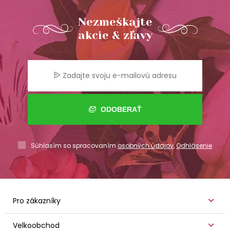
Nezmeškajte
akcie & zľavy
ODOBERAŤ
Súhlasím so spracovaním
osobných údajov
,
Odhlásenie
Pro zákazníky
Velkoobchod