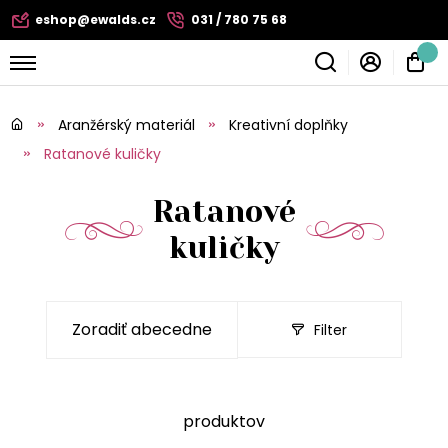
eshop@ewalds.cz
031 / 780 75 68
Aranžérský materiál
Kreativní doplňky
Ratanové kuličky
Ratanové
kuličky
Filter
produktov