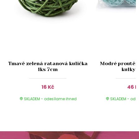
Tmavě zelená ratanová kulička
Modré proutěn
1ks 7cm
kulky 
16 Kč
46 K
SKLADEM - odesílame ihned
SKLADEM - ode