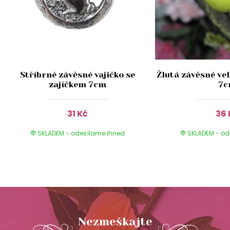
Stříbrné závěsné vajičko se
Žlutá závěsné vel
zajíčkem 7cm
7
31 Kč
36 
SKLADEM - odesílame ihned
SKLADEM - od
Nezmeškajte