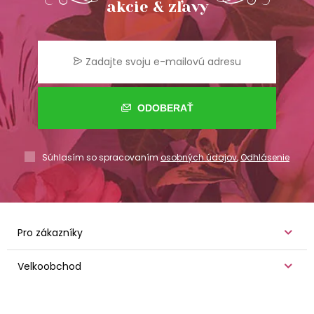
akcie & zľavy
ODOBERAŤ
Súhlasím so spracovaním
osobných údajov
,
Odhlásenie
Pro zákazníky
Velkoobchod