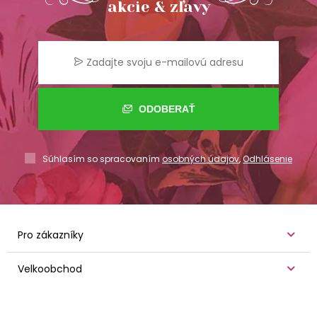
akcie & zľavy
ODOBERAŤ
Súhlasím so spracovaním
osobných údajov
,
Odhlásenie
Pro zákazníky
Velkoobchod