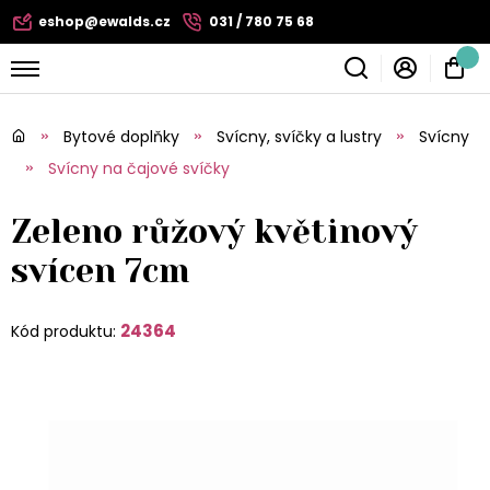
eshop@ewalds.cz
031 / 780 75 68
Bytové doplňky
Svícny, svíčky a lustry
Svícny
Svícny na čajové svíčky
Zeleno růžový květinový
svícen 7cm
24364
Kód produktu: