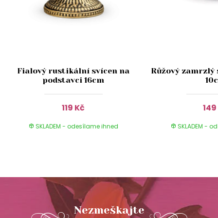
Fialový rustikální svícen na
Růžový zamrzlý 
podstavci 16cm
10
119 Kč
149
SKLADEM - odesílame ihned
SKLADEM - od
Nezmeškajte