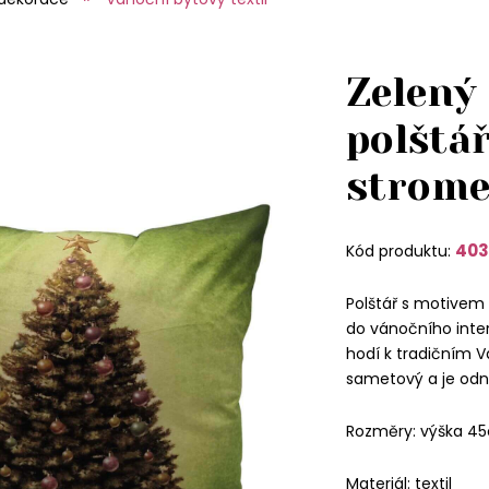
Zelený
polštá
strome
403
Kód produktu:
Polštář s motive
do vánočního inter
hodí k tradičním 
sametový a je odn
Rozměry: výška 45
Materiál: textil