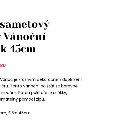
 sametový
ř Vánoční
k 45cm
80
m Vánoc je krásným dekoračním doplňkem
iéru. Tento vánoční polštář se barevně
Vánocům. Potah polštáře je měkký,
ímatelný pomocí zipu.
cm, šířka 45cm