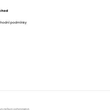
chod
chodní podmínky
hna práva vyhrazena