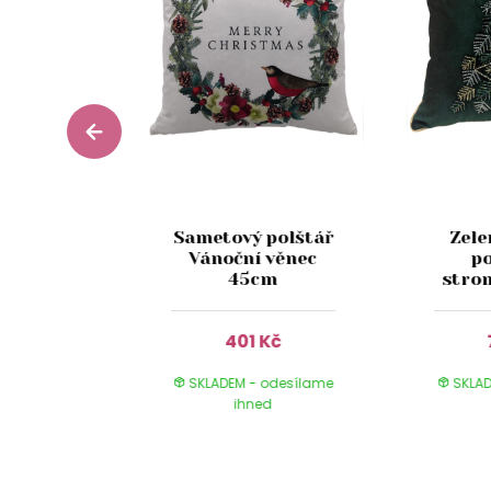
edící
Sametový polštář
Zele
skřítek
Vánoční věnec
po
cm
45cm
stro
Kč
401 Kč
 odesílame
SKLADEM - odesílame
SKLAD
ed
ihned