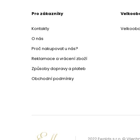
Pro zákazníky
Velkoob
Kontakty
Velkoob
O nás
Proč nakupovat u nás?
Reklamace a vrácení zboží
Způsoby dopravy a plateb
Obchodní podmínky
2022 Ewalds s.r.o. © Všec