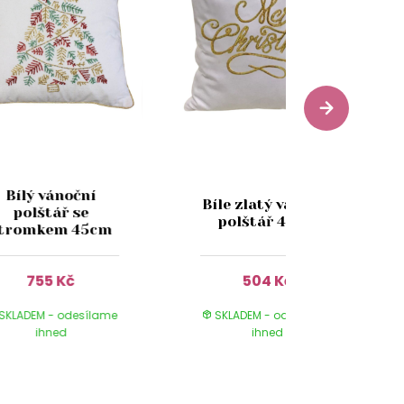
Bílý vánoční
Bíle zlatý vánoční
polštář se
polštář 45cm
tromkem 45cm
755 Kč
504 Kč
SKLADEM - odesílame
SKLADEM - odesílame
ihned
ihned