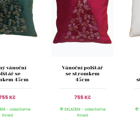
ný vánoční
Vánoční polštář
lštář se
se stromkem
mkem 45cm
45cm
s
755 Kč
755 Kč
EM - odesílame
SKLADEM - odesílame
ihned
ihned