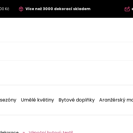
00 Kč
Více než 3000 dekorací skladem
 sezóny
Umělé květiny
Bytové doplňky
Aranžérský ma
dekorace
Vánoční bytový textil