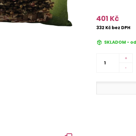
401 Kč
332 Kč bez DPH
SKLADOM - od
+
-