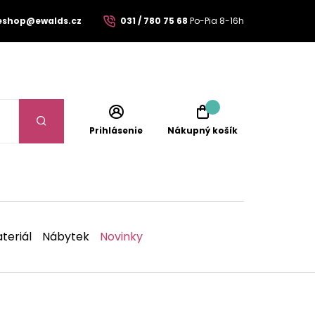
eshop@ewalds.cz
031 / 780 75 68
Po-Pia 8-16h
Prihlásenie
Nákupný košík
teriál
Nábytek
Novinky