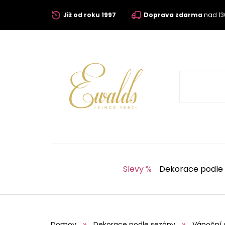
Již od roku 1997
Doprava zdarma
nad 13
Slevy %
Dekorace podle
Domov
Dekorace podle sezóny
Vánoční 