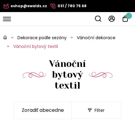
eshop@ewalds.cz
031 / 780 75 68
Dekorace podle sezóny
Vánoční dekorace
Vánoční bytový textil
Vánoční
bytový
textil
Filter