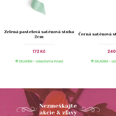
Zelená pastelová saténová stuha
Černá saténová s
2cm
172 Kč
240
SKLADEM - odesílame ihned
SKLADEM - od
Nezmeškajte
akcie & zľavy