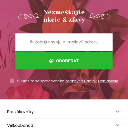
Nezmeškajte
akcie & zľavy
ODOBERAŤ
Súhlasím so spracovaním
osobných údajov
,
Odhlásenie
Pro zákazníky
Velkoobchod