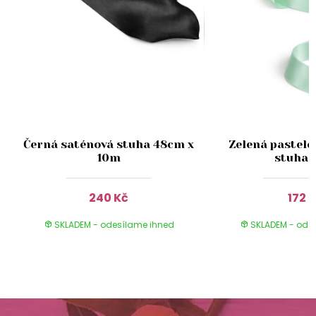
Černá saténová stuha 48cm x
Zelená pastelo
10m
stuha 
240 Kč
172 
SKLADEM - odesílame ihned
SKLADEM - ode