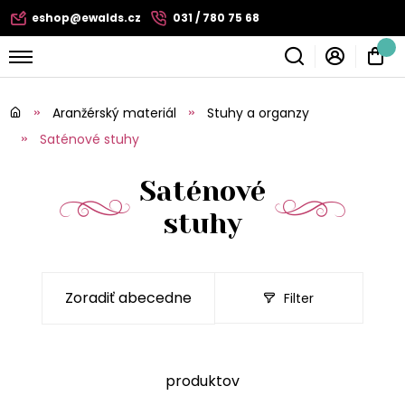
eshop@ewalds.cz
031 / 780 75 68
Aranžérský materiál
Stuhy a organzy
Saténové stuhy
Saténové
stuhy
Filter
produktov