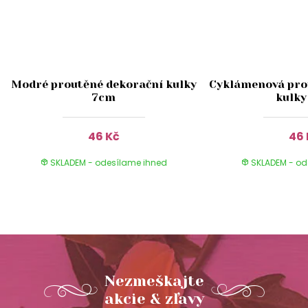
Modré proutěné dekorační kulky
Cyklámenová pro
7cm
kulky
46 Kč
46 
SKLADEM - odesílame ihned
SKLADEM - od
Nezmeškajte
akcie & zľavy