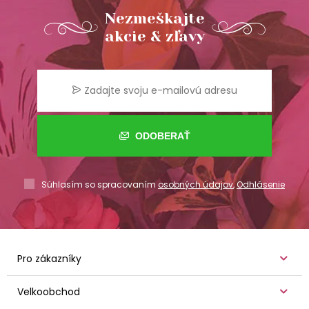
Nezmeškajte
akcie & zľavy
ODOBERAŤ
Súhlasím so spracovaním
osobných údajov
,
Odhlásenie
Pro zákazníky
Velkoobchod