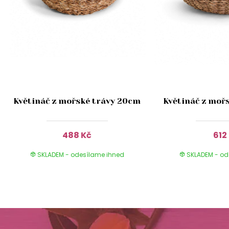
Květináč z mořské trávy 20cm
Květináč z moř
488 Kč
612
SKLADEM - odesílame ihned
SKLADEM - od