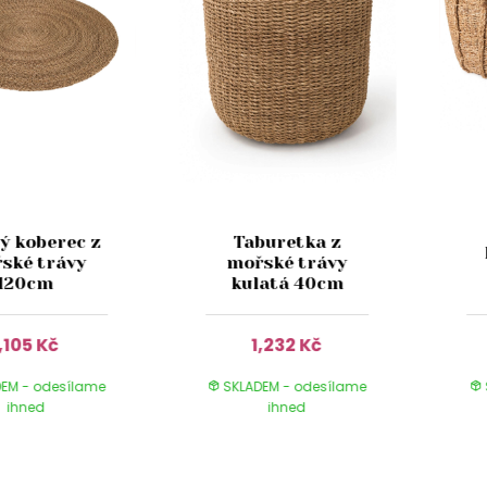
ý koberec z
Taburetka z
ské trávy
mořské trávy
120cm
kulatá 40cm
1,105 Kč
1,232 Kč
EM - odesílame
SKLADEM - odesílame
ihned
ihned