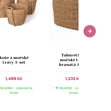
Taburetka z
Koše z mořské
mořské trávy
trávy 3-set
hranatá 40cm
1,486 Kč
1,232 Kč
SKLADEM - odesílame
SKLADEM - odesílame
ihned
ihned