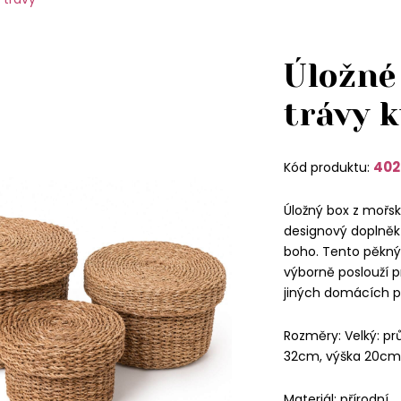
Úložné
trávy k
402
Kód produktu:
Úložný box z mořské
designový doplněk 
boho. Tento pěkný 
výborně poslouží pr
jiných domácích p
Rozměry: Velký: p
32cm, výška 20cm.
Materiál: přírodní