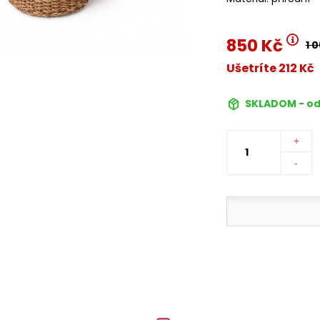
850 Kč
1 
Ušetríte 212 Kč
SKLADOM - od
+
-