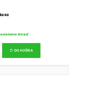
062 Kč
osielame ihneď
DO KOŠÍKA