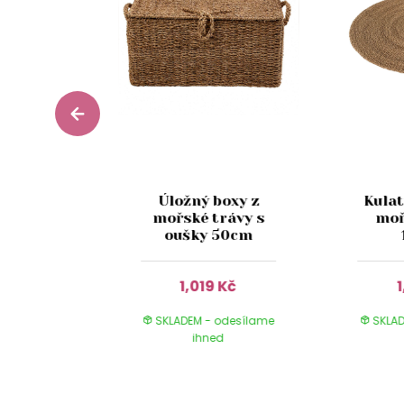
boxy z
Úložný boxy z
Kulat
rávy s
mořské trávy s
moř
3-set
oušky 50cm
 Kč
1,019 Kč
 odesílame
SKLADEM - odesílame
SKLAD
ed
ihned