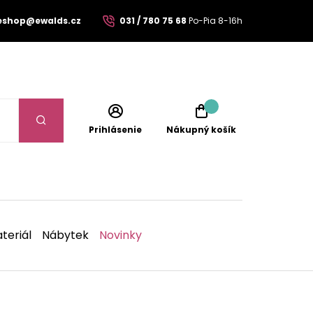
eshop@ewalds.cz
031 / 780 75 68
Po-Pia 8-16h
Prihlásenie
Nákupný košík
teriál
Nábytek
Novinky