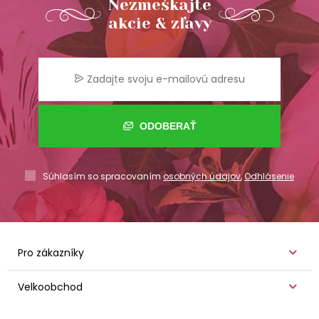
Nezmeškajte
akcie & zľavy
ODOBERAŤ
Súhlasím so spracovaním
osobných údajov
,
Odhlásenie
Pro zákazníky
Velkoobchod