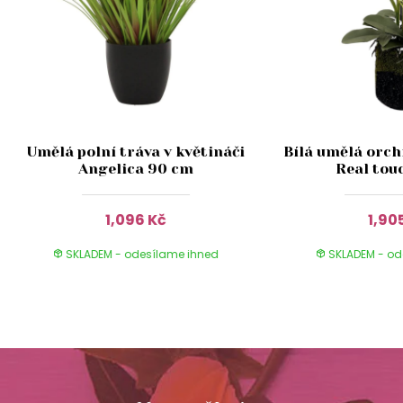
Umělá polní tráva v květináči
Bílá umělá orchi
Angelica 90 cm
Real tou
1,096 Kč
1,90
SKLADEM - odesílame ihned
SKLADEM - od