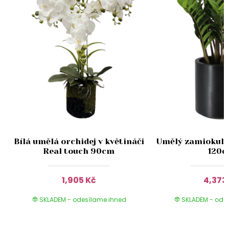
Bílá umělá orchidej v květináči
Umělý zamiokulka
Real touch 90cm
120
1,905 Kč
4,373
SKLADEM - odesílame ihned
SKLADEM - ode