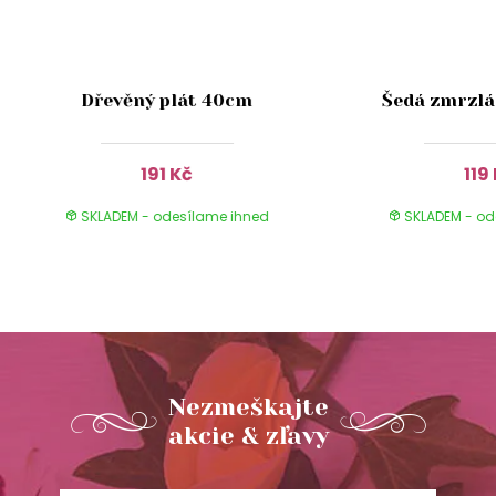
Dřevěný plát 40cm
Šedá zmrzlá
191 Kč
119
SKLADEM - odesílame ihned
SKLADEM - od
Nezmeškajte
akcie & zľavy