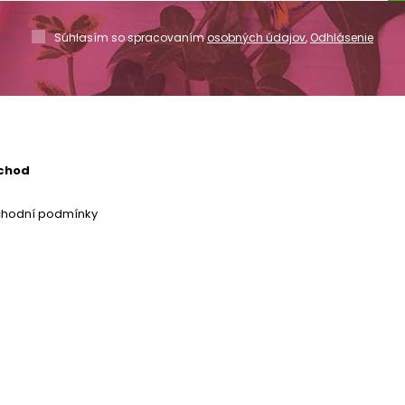
Súhlasím so spracovaním
osobných údajov
,
Odhlásenie
chod
chodní podmínky