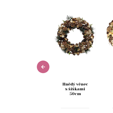
Vánoční
Hnědý věnec
věnec na
s šiškami
dveře Natur
50cm
50cm