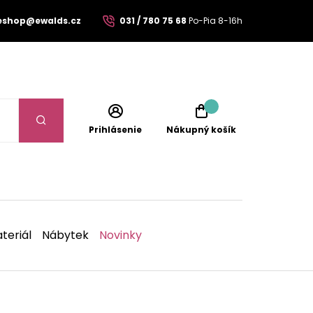
eshop@ewalds.cz
031 / 780 75 68
Po-Pia 8-16h
Prihlásenie
Nákupný košík
teriál
Nábytek
Novinky