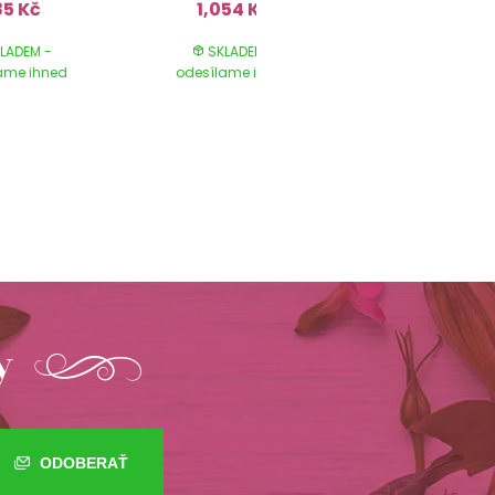
5 Kč
1,054 Kč
983 Kč
LADEM -
SKLADEM -
SKLADEM 
ame ihned
odesílame ihned
odesílame ih
y
ODOBERAŤ