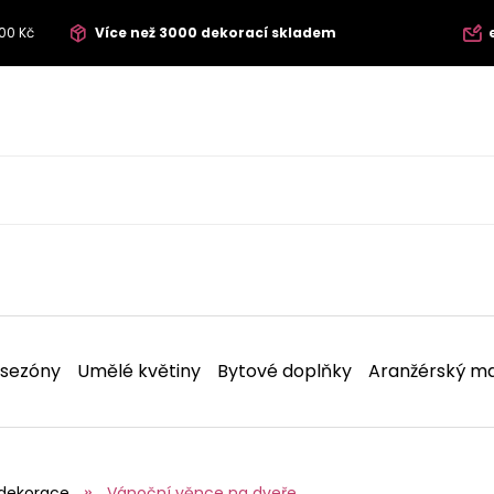
00 Kč
Více než 3000 dekorací skladem
 sezóny
Umělé květiny
Bytové doplňky
Aranžérský ma
dekorace
Vánoční věnce na dveře