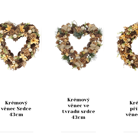
Krémový
Krémový
Kr
věnec ve
věnec Srdce
př
tvradu srdce
43cm
věne
43cm