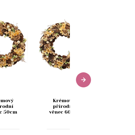
Červený
vánoční
émový
Krémový
věnec n
írodní
přírodní
dveře s
c 50cm
věnec 60cm
figurkou 
cm