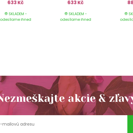
633 Kč
633 Kč
88
SKLADEM -
SKLADEM -
SK
odesílame ihned
odesílame ihned
odesíl
Nezmeškajte akcie & zľav