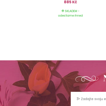
1,648 Kč
885 Kč
SKLADEM -
SKLADEM -
odesílame ihned
odesílame ihned