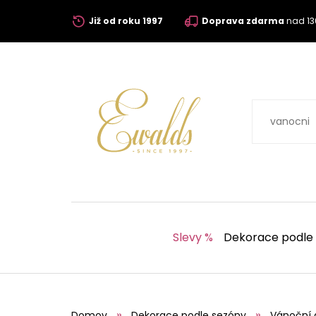
Již od roku 1997
Doprava zdarma
nad 13
Slevy %
Dekorace podle
Domov
Dekorace podle sezóny
Vánoční 