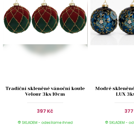
Tradiční skleněné vánoční koule
Modré skleněné
Velour 3ks 10cm
LUX 3k
397 Kč
377
SKLADEM - odesílame ihned
SKLADEM - od