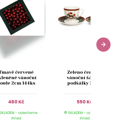
Tmavě červené
Zeleno červené
kleněné vánoční
vánoční šálky s
oule 2cm 144ks
podšálky 2-set
460 Kč
550 Kč
SKLADEM - odesílame
SKLADEM - odesílame
ihned
ihned