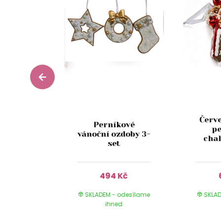
Červ
erníková
Perníkové
p
ka s
vánoční ozdoby 3-
cha
y 8ks
set
Kč
494 Kč
 odesílame
SKLADEM - odesílame
SKLAD
ed
ihned