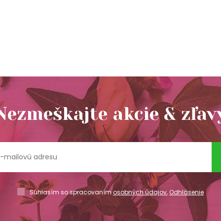
Nezmeškajte akcie & zľav
Súhlasím so spracovaním
osobných údajov
,
Odhlásenie