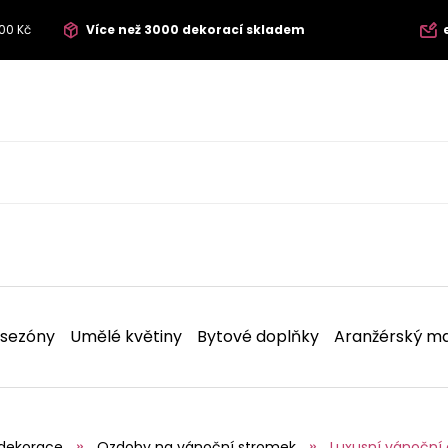
00 Kč
Více než 3000 dekorací skladem
 sezóny
Umělé květiny
Bytové doplňky
Aranžérský ma
dekorace
Ozdoby na vánoční stromek
Luxusní vánoční