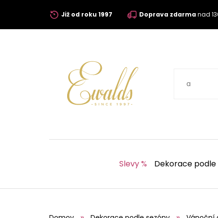
Již od roku 1997
Doprava zdarma
nad 13
Slevy %
Dekorace podle
Domov
Dekorace podle sezóny
Vánoční 