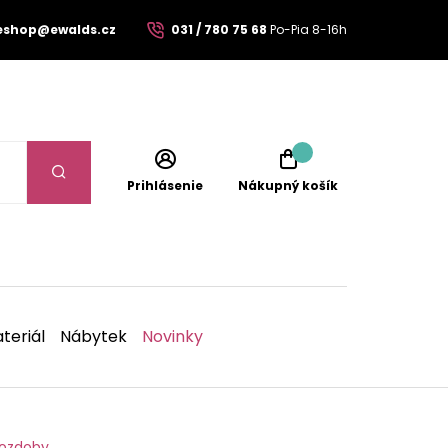
eshop@ewalds.cz
031 / 780 75 68
Po-Pia 8-16h
Prihlásenie
Nákupný košík
teriál
Nábytek
Novinky
 ozdoby