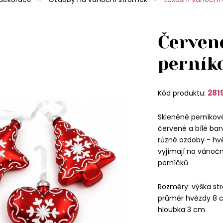
Červen
perník
281
Kód produktu:
Skleněné perníkov
červené a bílé barv
různé ozdoby - hv
vyjímají na vánoč
perníčků
Rozměry: výška st
průměr hvězdy 8 c
hloubka 3 cm