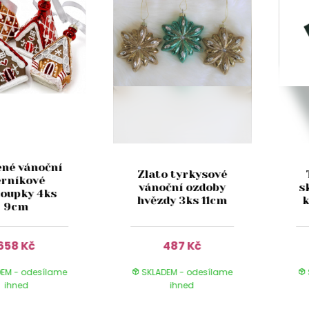
ené vánoční
Zlato tyrkysové
erníkové
vánoční ozdoby
s
loupky 4ks
hvězdy 3ks 11cm
k
9cm
658 Kč
487 Kč
EM - odesílame
SKLADEM - odesílame
ihned
ihned