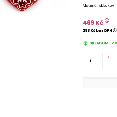
Materiál: sklo, kov
469 Kč
388 Kč bez DPH
SKLADOM - od
+
-