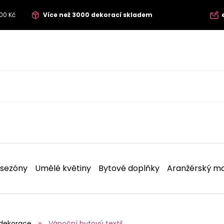
00 Kč
Více než 3000 dekorací skladem
 sezóny
Umělé květiny
Bytové doplňky
Aranžérský ma
dekorace
Vánoční bytový textil