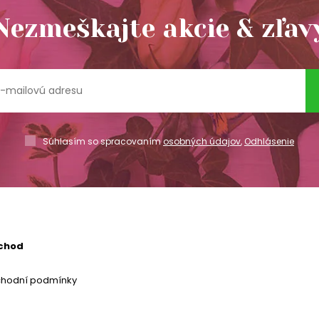
Nezmeškajte akcie & zľav
Súhlasím so spracovaním
osobných údajov
,
Odhlásenie
chod
chodní podmínky