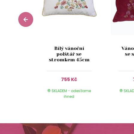
noční
Bílý vánoční
Váno
 se
polštář se
se 
 180 cm
stromkem 45cm
 Kč
755 Kč
 odesílame
SKLADEM - odesílame
SKLAD
ed
ihned