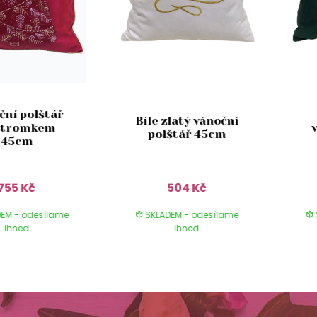
ční polštář
Bíle zlatý vánoční
stromkem
polštář 45cm
45cm
755 Kč
504 Kč
EM - odesílame
SKLADEM - odesílame
ihned
ihned