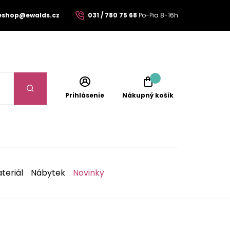
eshop@ewalds.cz
031 / 780 75 68
Po-Pia 8-16h
Prihlásenie
Nákupný košík
teriál
Nábytek
Novinky