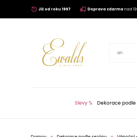
Již od roku 1997
Doprava zdarma
nad 13
Slevy %
Dekorace podle
Domov
Dekorace podle sezóny
Vánoční 