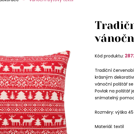
Tradičn
vánočn
287
Kód produktu:
Tradiční červenob
krásným dekorativ
vánoční polštář s
Povlak na polštář 
snímatelný pomocí
Rozměry: výška 45
Materiál: textil