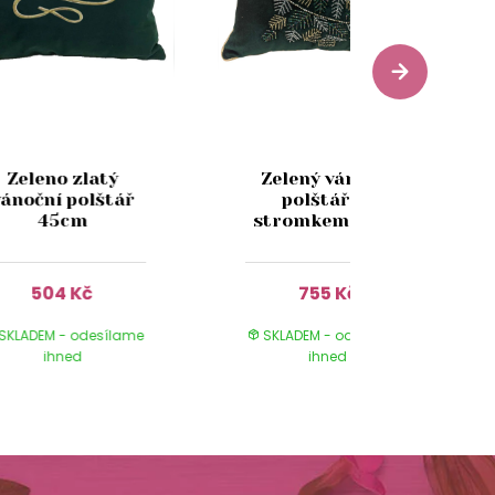
Zeleno zlatý
Zelený vánoční
vánoční polštář
polštář se
45cm
stromkem 45cm
504 Kč
755 Kč
SKLADEM - odesílame
SKLADEM - odesílame
ihned
ihned