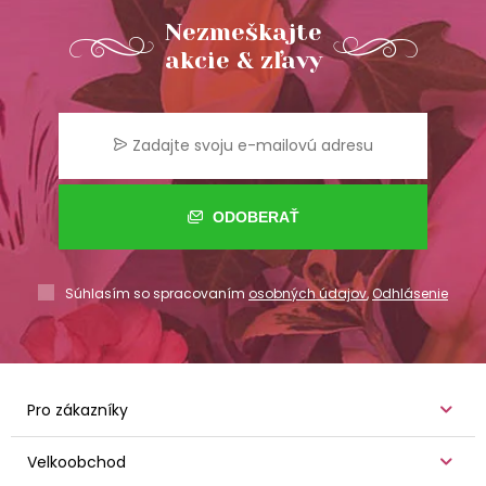
Nezmeškajte
akcie & zľavy
ODOBERAŤ
Súhlasím so spracovaním
osobných údajov
,
Odhlásenie
Pro zákazníky
Velkoobchod