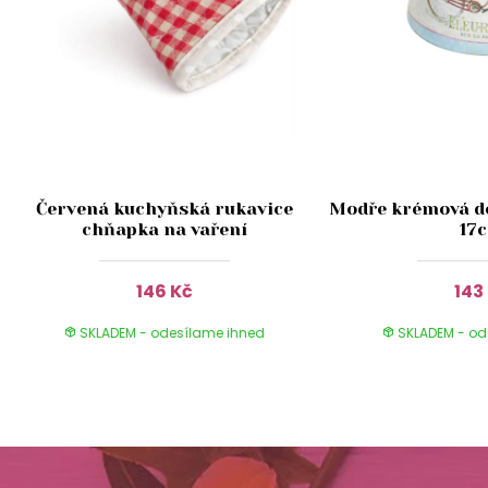
Červená kuchyňská rukavice
Modře krémová dó
chňapka na vaření
17
146 Kč
143
SKLADEM - odesílame ihned
SKLADEM - od