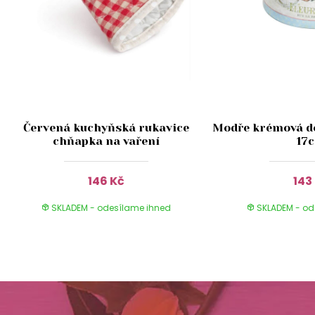
Červená kuchyňská rukavice
Modře krémová dó
chňapka na vaření
17
146 Kč
143
SKLADEM - odesílame ihned
SKLADEM - od