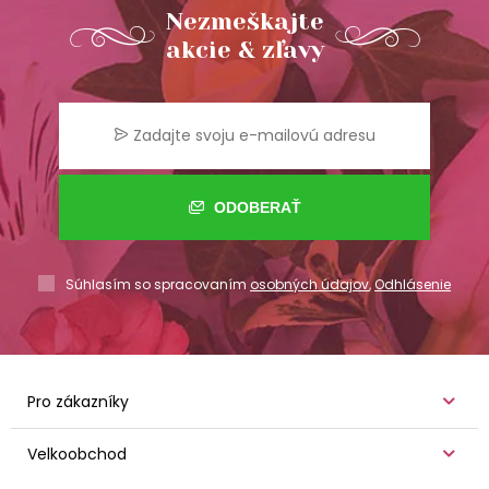
Nezmeškajte
akcie & zľavy
ODOBERAŤ
Súhlasím so spracovaním
osobných údajov
,
Odhlásenie
Pro zákazníky
Velkoobchod