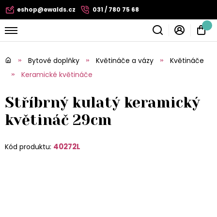
eshop@ewalds.cz
031 / 780 75 68
Bytové doplňky
Květináče a vázy
Květináče
Keramické květináče
Stříbrný kulatý keramický
květináč 29cm
40272L
Kód produktu: