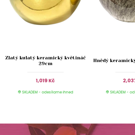
Zlatý kulatý keramický květináč
Hnědý keramický
29cm
1,019 Kč
2,03
SKLADEM - odesílame ihned
SKLADEM - od