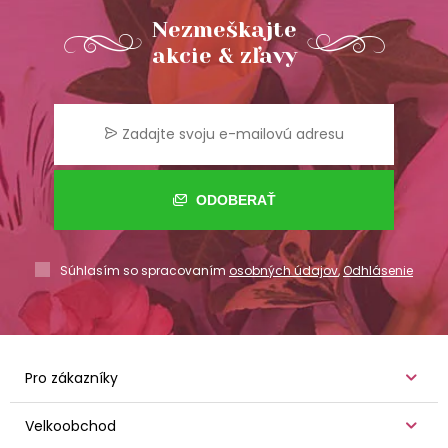
Nezmeškajte
akcie & zľavy
ODOBERAŤ
Súhlasím so spracovaním
osobných údajov
,
Odhlásenie
Pro zákazníky
Velkoobchod