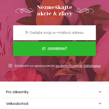
Nezmeškajte
akcie & zľavy
ODOBERAŤ
Súhlasím so spracovaním
osobných údajov
,
Odhlásenie
Pro zákazníky
Velkoobchod