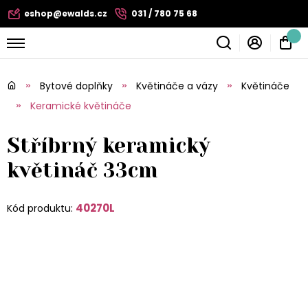
eshop@ewalds.cz
031 / 780 75 68
Bytové doplňky
Květináče a vázy
Květináče
Keramické květináče
Stříbrný keramický
květináč 33cm
40270L
Kód produktu: