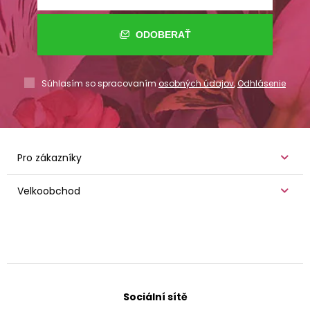
ODOBERAŤ
Súhlasím so spracovaním
osobných údajov
,
Odhlásenie
Pro zákazníky
Velkoobchod
Sociální sítě