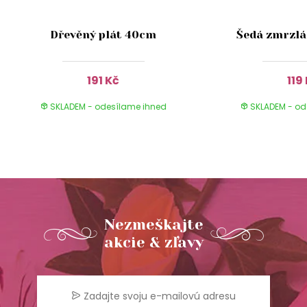
Dřevěný plát 40cm
Šedá zmrzlá
191 Kč
119
SKLADEM - odesílame ihned
SKLADEM - od
Nezmeškajte
akcie & zľavy