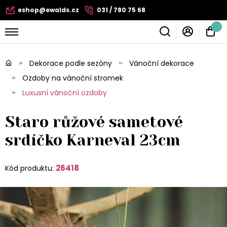
eshop@ewalds.cz
031 / 780 75 68
Dekorace podle sezóny
Vánoční dekorace
Ozdoby na vánoční stromek
Luxusní vánoční ozdoby
Staro růžové sametové
srdíčko Karneval 23cm
26418
Kód produktu: