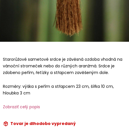
Starorůžové sametové srdce je závěsná ozdoba vhodná na
vánoční stromeček nebo do různých aranžmá. Srdce je
zdobeno peřím, řetízky a střapcem zavěšeným dole.
Rozměry: výška s peřím a střapcem 23 cm, šířka 10 cm,
hloubka 3 cm
Zobraziť celý popis
Tovar je dlhodobo vypredaný