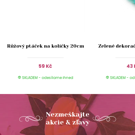
Růžový ptáček na kolíčky 20cm
Zelené dekorač
59 Kč
43 
SKLADEM - odesílame ihned
SKLADEM - od
Nezmeškajte
akcie & zľavy