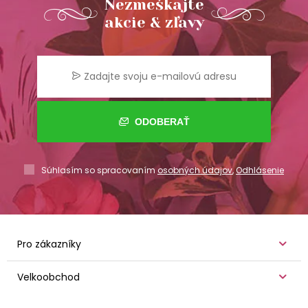
Nezmeškajte
akcie & zľavy
ODOBERAŤ
Súhlasím so spracovaním
osobných údajov
,
Odhlásenie
Pro zákazníky
Velkoobchod