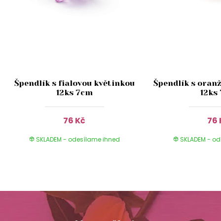
Špendlík s fialovou květinkou
Špendlík s oran
12ks 7cm
12ks
76 Kč
76 
SKLADEM - odesílame ihned
SKLADEM - od