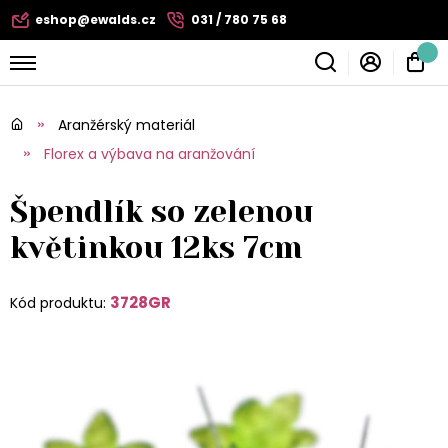
eshop@ewalds.cz
031 / 780 75 68
Aranžérský materiál
Florex a výbava na aranžování
Špendlík so zelenou
květinkou 12ks 7cm
3728GR
Kód produktu: